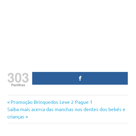
303
Partilhas
aquafresh
Previous
Navegação
Promoção Brinquedos Leve 2 Pague 1
corine
Next
Post:
Saiba mais acerca das manchas nos dentes dos bebés e
de
de
Post:
crianças
farme
artigos
descontos