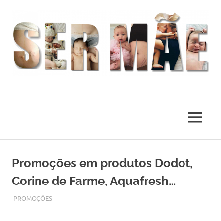
O
melhor
presente
MENU
deste
Mundo
Skip
to
Promoções em produtos Dodot,
content
Corine de Farme, Aquafresh…
SETEMBRO 28, 2017
ADMIN
PROMOÇÕES