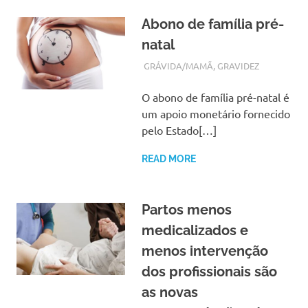
Abono de família pré-
natal
FEVEREIRO 19, 2018
ADMIN
GRÁVIDA/MAMÃ
,
GRAVIDEZ
O abono de família pré-natal é
um apoio monetário fornecido
pelo Estado[…]
READ MORE
Partos menos
medicalizados e
menos intervenção
dos profissionais são
as novas