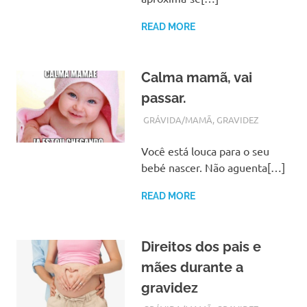
READ MORE
Calma mamã, vai
passar.
FEVEREIRO 22, 2018
ADMIN
GRÁVIDA/MAMÃ
,
GRAVIDEZ
Você está louca para o seu
bebé nascer. Não aguenta[…]
READ MORE
Direitos dos pais e
mães durante a
gravidez