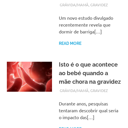
JANEIRO 8, 2018
ADMIN
GRÁVIDA/MAMÃ
,
GRAVIDEZ
Um novo estudo divulgado
recentemente revela que
dormir de barriga[…]
READ MORE
Isto é o que acontece
ao bebé quando a
mãe chora na gravidez
DEZEMBRO 21, 2017
ADMIN
GRÁVIDA/MAMÃ
,
GRAVIDEZ
Durante anos, pesquisas
tentaram descobrir qual seria
o impacto das[…]