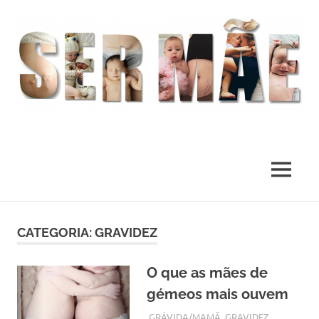
O
melhor
presente
MENU
deste
Mundo
Skip
to
CATEGORIA:
GRAVIDEZ
content
O que as mães de
gémeos mais ouvem
MAIO 25, 2018
ADMIN
GRÁVIDA/MAMÃ
,
GRAVIDEZ
,