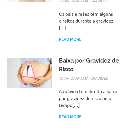
FEVEREIRO 19, 2018
ADMIN
GRÁVIDA/MAMÃ
,
GRAVIDEZ
Os pais e mães têm alguns
direitos durante a gravidez.
[…]
READ MORE
Baixa por Gravidez de
Risco
FEVEREIRO 19, 2018
ADMIN
GRÁVIDA/MAMÃ
,
GRAVIDEZ
A grávida tem direito a baixa
por gravidez de risco pelo
tempo[…]
READ MORE