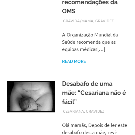
recomendações da
OMS
FEVEREIRO 19, 2018
ADMIN
GRÁVIDA/MAMÃ
,
GRAVIDEZ
A Organização Mundial da
Saúde recomenda que as
equipas médicas[…]
READ MORE
Desabafo de uma
mãe: “Cesariana não é
fácil”
FEVEREIRO 7, 2018
ADMIN
CESARIANA
,
GRAVIDEZ
Olá mamãs, Depois de ler este
desabafo desta mãe, revi-