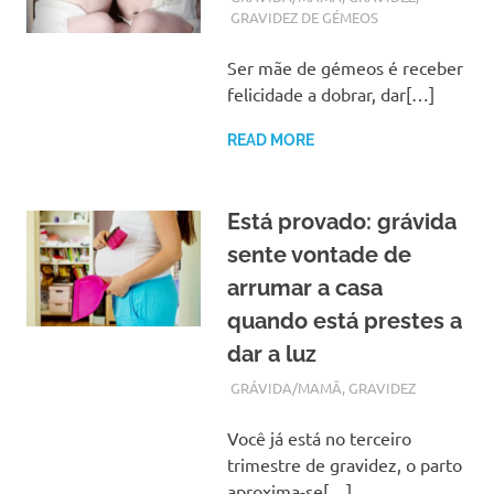
GRAVIDEZ DE GÉMEOS
Ser mãe de gémeos é receber
felicidade a dobrar, dar[…]
READ MORE
Está provado: grávida
sente vontade de
arrumar a casa
quando está prestes a
dar a luz
MARÇO 1, 2018
ADMIN
GRÁVIDA/MAMÃ
,
GRAVIDEZ
Você já está no terceiro
trimestre de gravidez, o parto
aproxima-se[…]