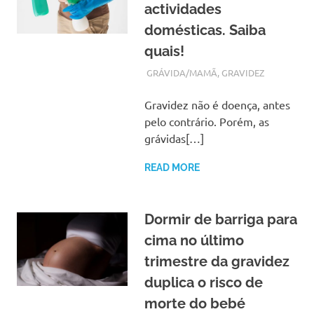
actividades
domésticas. Saiba
quais!
JANEIRO 14, 2018
ADMIN
GRÁVIDA/MAMÃ
,
GRAVIDEZ
Gravidez não é doença, antes
pelo contrário. Porém, as
grávidas[…]
READ MORE
Dormir de barriga para
cima no último
trimestre da gravidez
duplica o risco de
morte do bebé