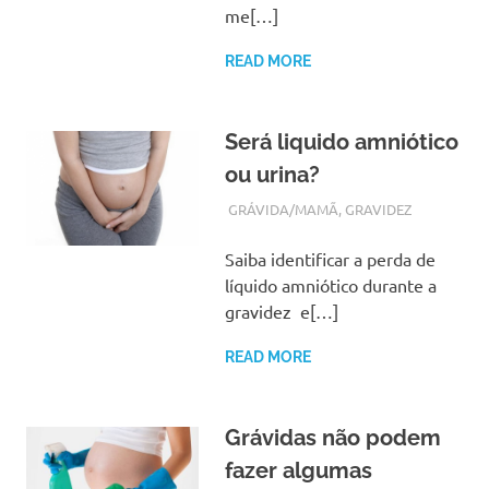
me[…]
READ MORE
Será liquido amniótico
ou urina?
JANEIRO 26, 2018
ADMIN
GRÁVIDA/MAMÃ
,
GRAVIDEZ
Saiba identificar a perda de
líquido amniótico durante a
gravidez e[…]
READ MORE
Grávidas não podem
fazer algumas