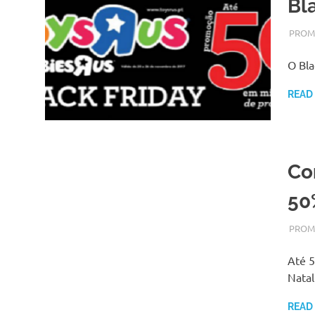
Bl
NOVEM
ADMI
PROM
O Bla
READ
Co
50
NOVEM
ADMI
PROM
Até 
Nata
READ