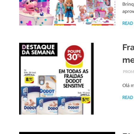
Brinq
aprov
READ
Fr
me
NOVEM
ADMI
PROM
Olá 
READ