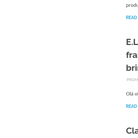
prod
READ
E.
fra
br
OUTUB
ADMI
PROM
Olá o
READ
Cl