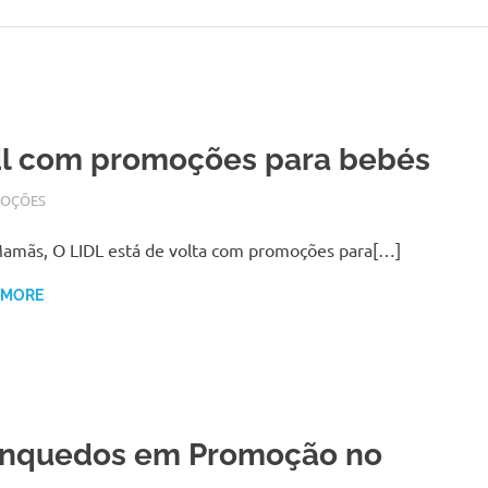
dl com promoções para bebés
RO 2, 2018
N
OÇÕES
amãs, O LIDL está de volta com promoções para[…]
 MORE
inquedos em Promoção no