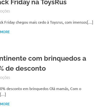
ack Friday na ToysRus
BRO 22, 2017
N
OÇÕES
ck Friday chegou mais cedo à Toysrus, com imensos[…]
 MORE
ntinente com brinquedos a
% de desconto
BRO 8, 2017
N
OÇÕES
50% desconto em brinquedos Olá mamãs, Com o
l[…]
 MORE