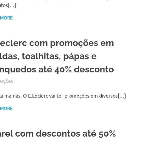
utos[…]
 MORE
Leclerc com promoções em
ldas, toalhitas, pápas e
inquedos até 40% desconto
RO 23, 2017
N
OÇÕES
lá mamãs, O E.Leclerc vai ter promoções em diversos[…]
 MORE
arel com descontos até 50%