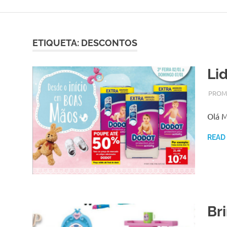
Skip
to
content
ETIQUETA:
DESCONTOS
Li
JANEI
ADMI
PROM
Olá M
READ
Br