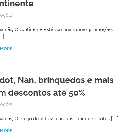
ntinente
BRO 13, 2017
N
OÇÕES
amãs, O continente está com mais umas promoções
…]
 MORE
dot, Nan, brinquedos e mais
m descontos até 50%
BRO 6, 2017
N
OÇÕES
amãs, O Pingo doce traz mais uns super descontos […]
 MORE