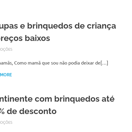
upas e brinquedos de criança
preços baixos
BRO 6, 2017
N
OÇÕES
mamãs, Como mamã que sou não podia deixar de[…]
 MORE
ntinente com brinquedos até
% de desconto
BRO 29, 2017
N
OÇÕES