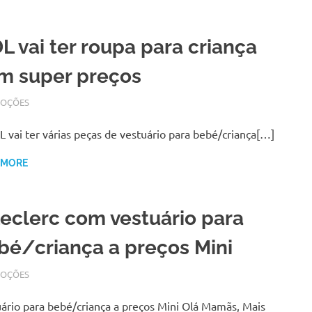
DL vai ter roupa para criança
m super preços
BRO 2, 2017
N
OÇÕES
L vai ter várias peças de vestuário para bebé/criança[…]
 MORE
Leclerc com vestuário para
bé/criança a preços Mini
RO 25, 2017
N
OÇÕES
ário para bebé/criança a preços Mini Olá Mamãs, Mais