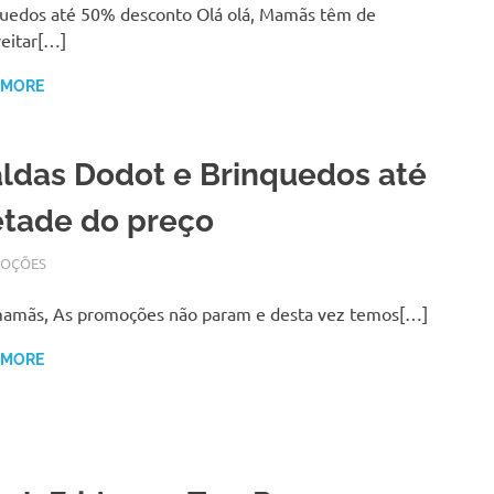
uedos até 50% desconto Olá olá, Mamãs têm de
eitar[…]
 MORE
aldas Dodot e Brinquedos até
tade do preço
BRO 22, 2017
N
OÇÕES
mamãs, As promoções não param e desta vez temos[…]
 MORE