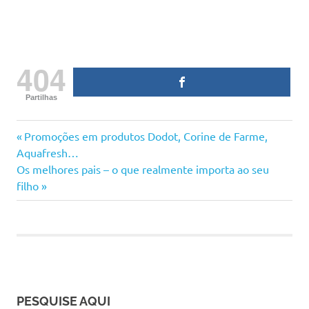
404
Partilhas
bebé
Previous
Navegação
Promoções em produtos Dodot, Corine de Farme,
cáries
Post:
Aquafresh…
de
Next
Os melhores pais – o que realmente importa ao seu
como
Post:
filho
tratar
artigos
dentes
criança
dentes
dentes
cariados
dentes
PESQUISE AQUI