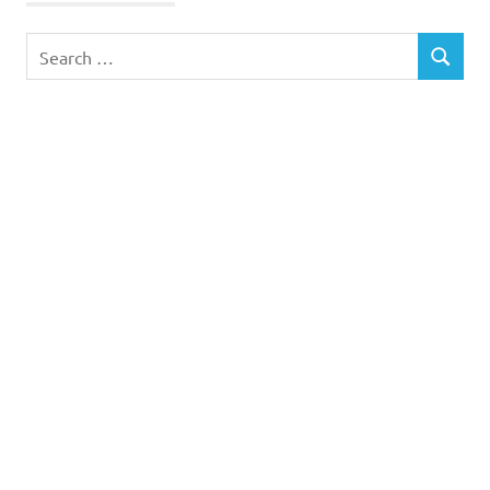
de
leite
Search
dentição
SEARCH
for:
dentição
infantil
manchas
amarelas
manchas
castanhas
manchas
nos
dentes
medicina
infantil
placa
bacteriana
saúde
infantil