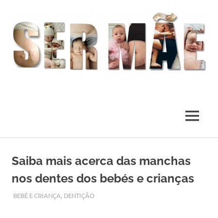
O
melhor
presente
MENU
deste
Mundo
Skip
to
Saiba mais acerca das manchas
content
nos dentes dos bebés e crianças
SETEMBRO 28, 2017
ADMIN
BEBÉ E CRIANÇA
,
DENTIÇÃO