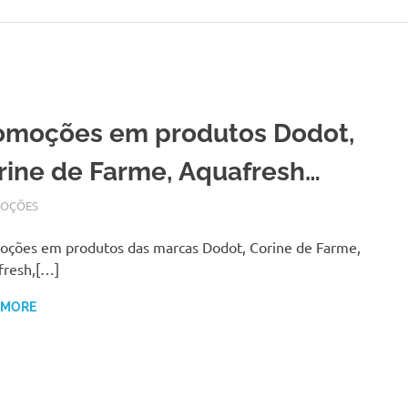
omoções em produtos Dodot,
rine de Farme, Aquafresh…
BRO 28, 2017
N
OÇÕES
ções em produtos das marcas Dodot, Corine de Farme,
fresh,[…]
 MORE