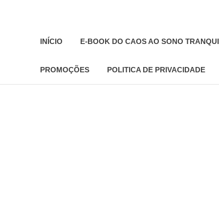
O
melhor
INÍCIO
E-BOOK DO CAOS AO SONO TRANQU
presente
deste
Mundo
PROMOÇÕES
POLITICA DE PRIVACIDADE