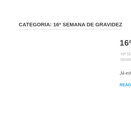
Skip
to
content
CATEGORIA:
16ª SEMANA DE GRAVIDEZ
16
SETEM
ADMI
16ª S
SEMA
Já es
READ