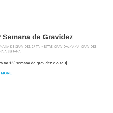
ª Semana de Gravidez
BRO 6, 2017
N
EMANA DE GRAVIDEZ
,
2º TRIMESTRE
,
GRÁVIDA/MAMÃ
,
GRAVIDEZ
,
NA A SEMANA
tá na 16ª semana de gravidez e o seu[…]
 MORE