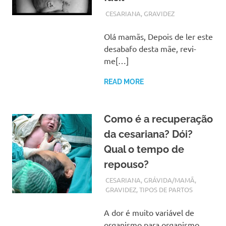
FEVEREIRO 7, 2018
ADMIN
CESARIANA
,
GRAVIDEZ
Olá mamãs, Depois de ler este
desabafo desta mãe, revi-
me[…]
READ MORE
Como é a recuperação
da cesariana? Dói?
Qual o tempo de
repouso?
NOVEMBRO 2, 2017
ADMIN
CESARIANA
,
GRÁVIDA/MAMÃ
,
GRAVIDEZ
,
TIPOS DE PARTOS
A dor é muito variável de
organismo para organismo