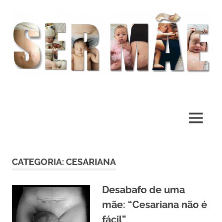
O
melhor
presente
MENU
deste
Mundo
Skip
to
CATEGORIA:
CESARIANA
content
Desabafo de uma
mãe: “Cesariana não é
fácil”