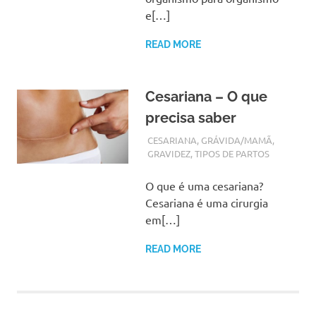
e[…]
READ MORE
Cesariana – O que
precisa saber
SETEMBRO 18, 2017
ADMIN
CESARIANA
,
GRÁVIDA/MAMÃ
,
GRAVIDEZ
,
TIPOS DE PARTOS
O que é uma cesariana?
Cesariana é uma cirurgia
em[…]
READ MORE