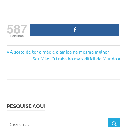
587
Partilhas
aleitamento
Previous
Navegação
A sorte de ter a mãe e a amiga na mesma mulher
amamentação
Post:
Next
Ser Mãe: O trabalho mais difícil do Mundo
de
Post:
dor
maternidade
artigos
ser
mãe
tortura
PESQUISE AQUI
Search
SEARCH