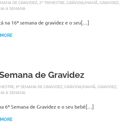
BRO 6, 2017
N
EMANA DE GRAVIDEZ
,
2º TRIMESTRE
,
GRÁVIDA/MAMÃ
,
GRAVIDEZ
,
NA A SEMANA
tá na 16ª semana de gravidez e o seu[…]
 MORE
 Semana de Gravidez
O 29, 2017
N
IMESTRE
,
6ª SEMANA DE GRAVIDEZ
,
GRÁVIDA/MAMÃ
,
GRAVIDEZ
,
NA A SEMANA
na 6ª Semana de Gravidez e o seu bebê[…]
 MORE