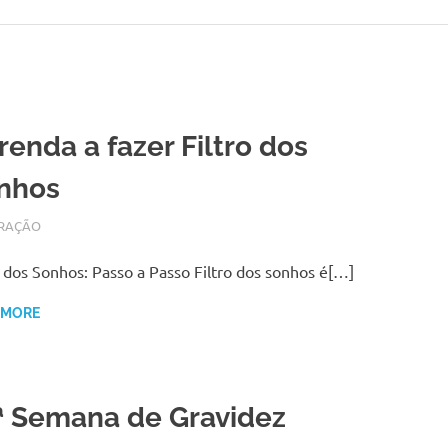
renda a fazer Filtro dos
nhos
RO 4, 2017
N
RAÇÃO
o dos Sonhos: Passo a Passo Filtro dos sonhos é[…]
 MORE
ª Semana de Gravidez