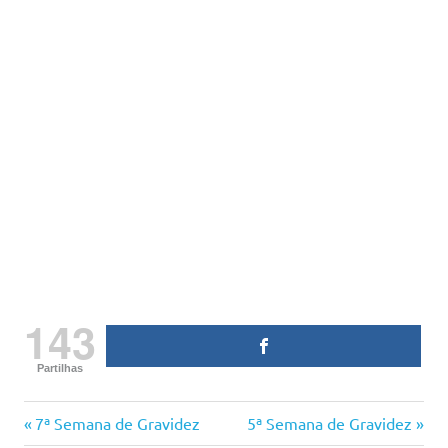
143
Partilhas
6
Previous
Next
Navegação
7ª Semana de Gravidez
5ª Semana de Gravidez
semanas
Post:
Post: