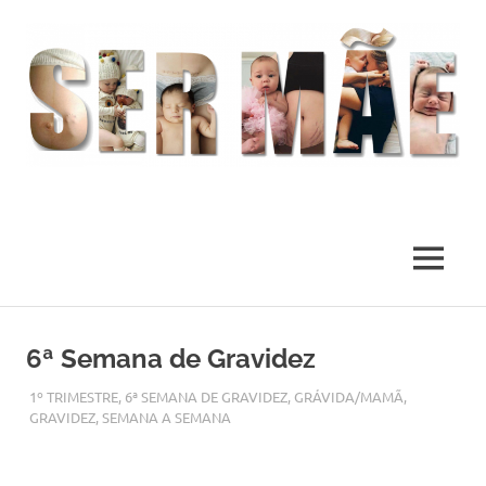
O
melhor
presente
MENU
deste
Mundo
Skip
to
6ª Semana de Gravidez
content
AGOSTO 29, 2017
ADMIN
1º TRIMESTRE
,
6ª SEMANA DE GRAVIDEZ
,
GRÁVIDA/MAMÃ
,
GRAVIDEZ
,
SEMANA A SEMANA