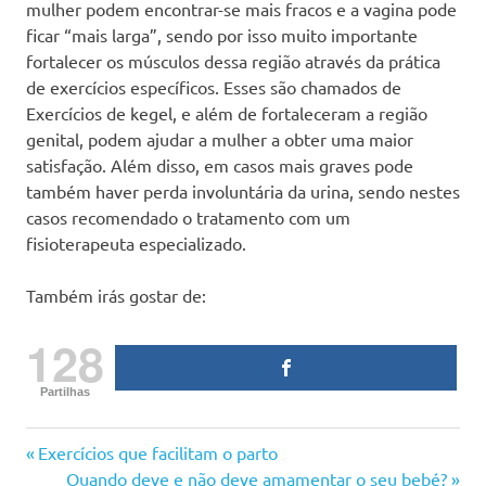
mulher podem encontrar-se mais fracos e a vagina pode
ficar “mais larga”, sendo por isso muito importante
fortalecer os músculos dessa região através da prática
de exercícios específicos. Esses são chamados de
Exercícios de kegel, e além de fortaleceram a região
genital, podem ajudar a mulher a obter uma maior
satisfação. Além disso, em casos mais graves pode
também haver perda involuntária da urina, sendo nestes
casos recomendado o tratamento com um
fisioterapeuta especializado.
Também irás gostar de:
128
Partilhas
grávida
Previous
Navegação
Exercícios que facilitam o parto
gravidez
Post:
Next
Quando deve e não deve amamentar o seu bebé?