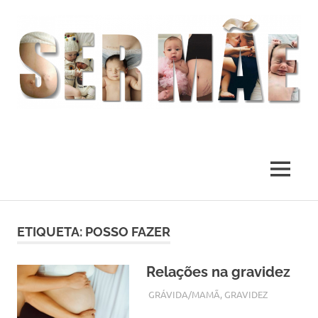
O
melhor
presente
MENU
deste
Mundo
Skip
to
ETIQUETA:
POSSO FAZER
content
Relações na gravidez
OUTUBRO 14, 2017
ADMIN
GRÁVIDA/MAMÃ
,
GRAVIDEZ