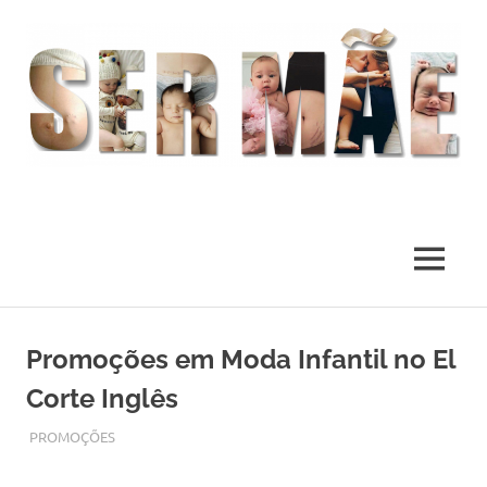
O
melhor
presente
MENU
deste
Mundo
Skip
to
Promoções em Moda Infantil no El
content
Corte Inglês
SETEMBRO 20, 2017
ADMIN
PROMOÇÕES