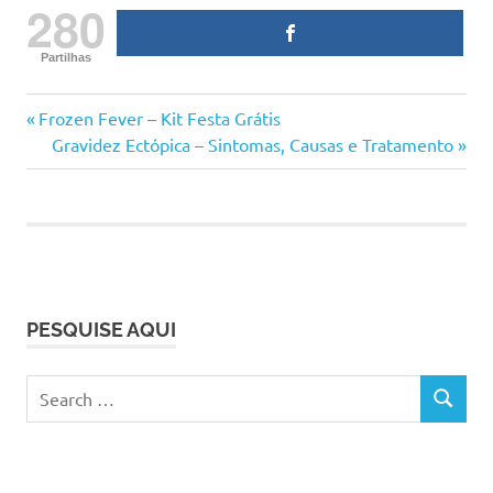
280
Partilhas
bebé
Previous
Navegação
Frozen Fever – Kit Festa Grátis
crianças
Post:
Next
Gravidez Ectópica – Sintomas, Causas e Tratamento
de
Post:
el
corte
artigos
ingles
moda
infantil
promoções
PESQUISE AQUI
promoções
bebé
Search
SEARCH
for: