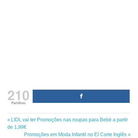
210
Partilhas
ana
Previous
LIDL vai ter Promoções nas roupas para Bebé a partir
Navegação
aniversário
Post:
de 1,99€
de
Next
Promoções em Moda Infantil no El Corte Inglês
caixas