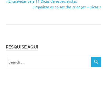
Previous
Navegação
Engravidar veja 11 Dicas de especialistas
como
Post:
Next
Organizar as coisas das crianças – Dicas
de
tratar
Post:
diagnóstico
artigos
engravidar
gravidez
gravidez
falsa
PESQUISE AQUI
gravidez
fantasma
Search
sintomas
SEARCH
for: