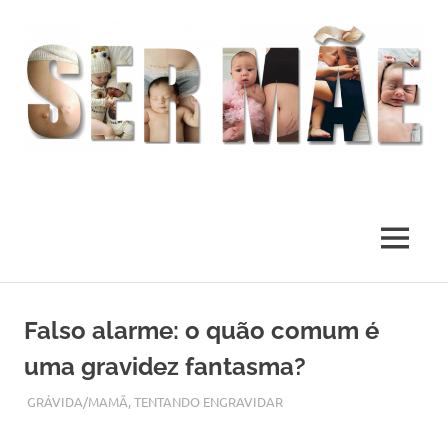
O
melhor
presente
MENU
deste
Mundo
Skip
to
Falso alarme: o quão comum é
content
uma gravidez fantasma?
AGOSTO 3, 2017
ADMIN
GRÁVIDA/MAMÃ
,
TENTANDO ENGRAVIDAR