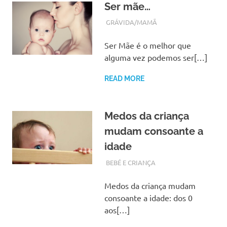
Ser mãe…
DEZEMBRO 8, 2017
ADMIN
GRÁVIDA/MAMÃ
Ser Mãe é o melhor que
alguma vez podemos ser[…]
READ MORE
Medos da criança
mudam consoante a
idade
NOVEMBRO 29, 2017
ADMIN
BEBÉ E CRIANÇA
Medos da criança mudam
consoante a idade: dos 0
aos[…]