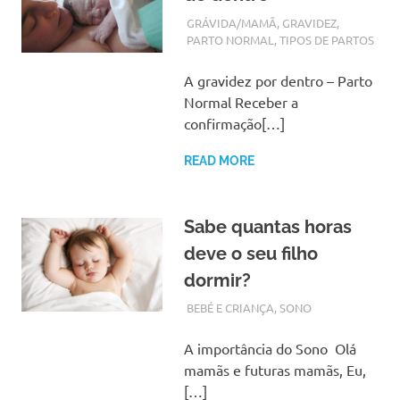
OUTUBRO 4, 2017
ADMIN
GRÁVIDA/MAMÃ
,
GRAVIDEZ
,
PARTO NORMAL
,
TIPOS DE PARTOS
A gravidez por dentro – Parto
Normal Receber a
confirmação[…]
READ MORE
Sabe quantas horas
deve o seu filho
dormir?
SETEMBRO 18, 2017
ADMIN
BEBÉ E CRIANÇA
,
SONO
A importância do Sono Olá
mamãs e futuras mamãs, Eu,
[…]