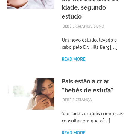
idade, segundo
estudo
JANEIRO 13, 2019
ADMIN
BEBÉ E CRIANÇA
,
SONO
Um novo estudo, levado a
cabo pelo Dr. Nils Berg[…]
READ MORE
Pais estão a criar
“bebés de estufa”
SETEMBRO 19, 2018
ADMIN
BEBÉ E CRIANÇA
São cada vez mais comuns as
consultas em que o[…]
READ MORE