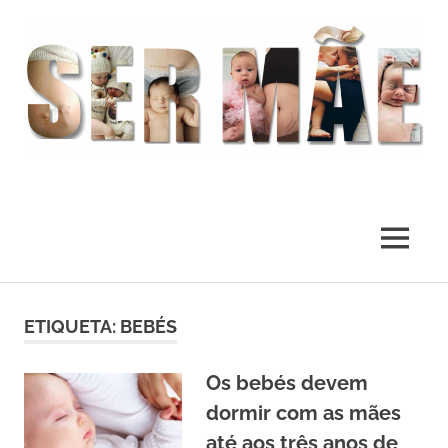
O
melhor
presente
MENU
deste
Mundo
Skip
to
ETIQUETA:
BEBÉS
content
Os bebés devem
dormir com as mães
até aos três anos de