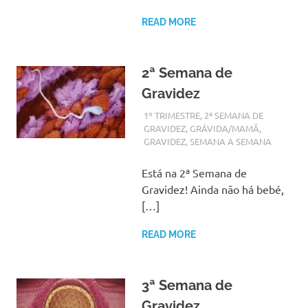
READ MORE
2ª Semana de
Gravidez
AGOSTO 29, 2017
ADMIN
1º TRIMESTRE
,
2ª SEMANA DE
GRAVIDEZ
,
GRÁVIDA/MAMÃ
,
GRAVIDEZ
,
SEMANA A SEMANA
Está na 2ª Semana de
Gravidez! Ainda não há bebé,
[…]
READ MORE
3ª Semana de
Gravidez