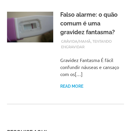
Falso alarme: o quão
comum é uma
gravidez fantasma?
AGOSTO 3, 2017
ADMIN
GRÁVIDA/MAMÃ
,
TENTANDO
ENGRAVIDAR
Gravidez Fantasma É fácil
confundir náuseas e cansaço
com os[…]
READ MORE