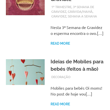
AGOSTO 29, 2017
ADMIN
1º TRIMESTRE
,
3ª SEMANA DE
GRAVIDEZ
,
GRÁVIDA/MAMÃ
,
GRAVIDEZ
,
SEMANA A SEMANA
Nesta 3ª Semana de Gravidez
o esperma encontra o ovo.[…]
READ MORE
Ideias de Mobiles para
bebés (feitos à mão)
AGOSTO 28, 2017
ADMIN
DECORAÇÃO
Mobiles para bebés Oi moms!
No post de hoje vou[…]
READ MORE