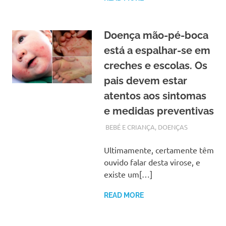
Doença mão-pé-boca
está a espalhar-se em
creches e escolas. Os
pais devem estar
atentos aos sintomas
e medidas preventivas
MARÇO 12, 2018
ADMIN
BEBÉ E CRIANÇA
,
DOENÇAS
Ultimamente, certamente têm
ouvido falar desta virose, e
existe um[…]
READ MORE