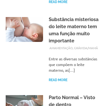
READ MORE
Substância misteriosa
do leite materno tem
uma função muito
importante
OUTUBRO 22, 2017
ADMIN
AMAMENTAÇÃO
,
GRÁVIDA/MAMÃ
Entre as diversas substâncias
que compõem o leite
materno, as[…]
READ MORE
Parto Normal – Visto
de dentro