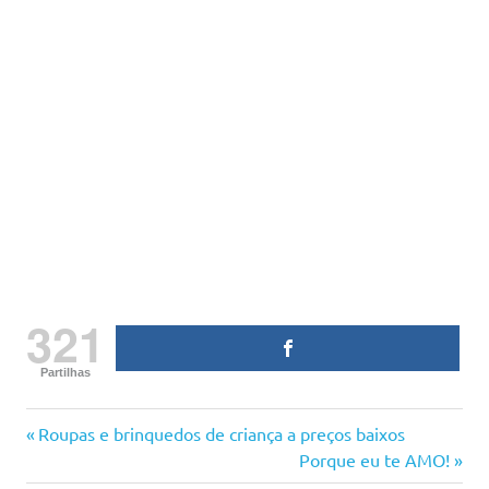
321
Partilhas
brinquedos
Previous
Navegação
Roupas e brinquedos de criança a preços baixos
descontos
Post:
Next
Porque eu te AMO!
de
Post:
dicas