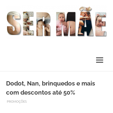
O
melhor
presente
MENU
deste
Mundo
Skip
to
Dodot, Nan, brinquedos e mais
content
com descontos até 50%
DEZEMBRO 6, 2017
ADMIN
PROMOÇÕES