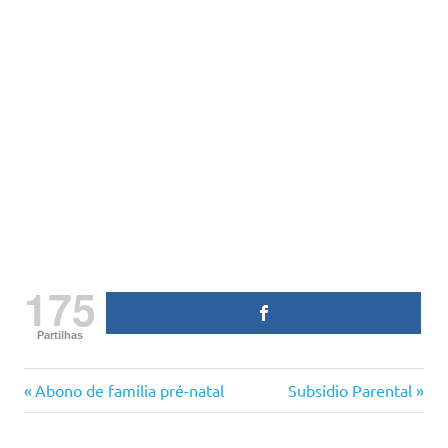
175
Partilhas
baixa
Previous
Next
Navegação
Abono de família pré-natal
Subsídio Parental
direitos
Post:
Post:
de
da