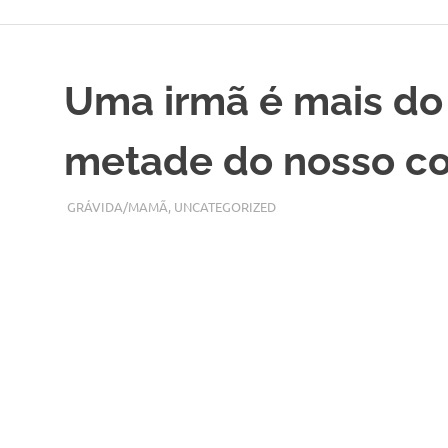
Skip
to
content
Uma irmã é mais do
metade do nosso c
FEVEREIRO 3, 2019
ADMIN
GRÁVIDA/MAMÃ
,
UNCATEGORIZED