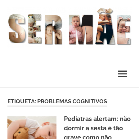
O
melhor
presente
MENU
deste
Mundo
Skip
to
ETIQUETA:
PROBLEMAS COGNITIVOS
content
Pediatras alertam: não
dormir a sesta é tão
grave como não