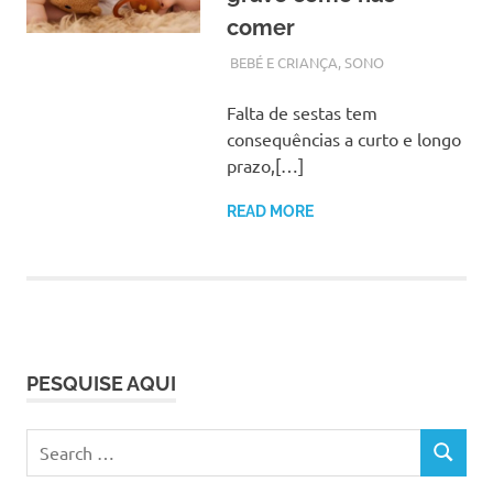
comer
SETEMBRO 26, 2017
ADMIN
BEBÉ E CRIANÇA
,
SONO
Falta de sestas tem
consequências a curto e longo
prazo,[…]
READ MORE
PESQUISE AQUI
Search
SEARCH
for: