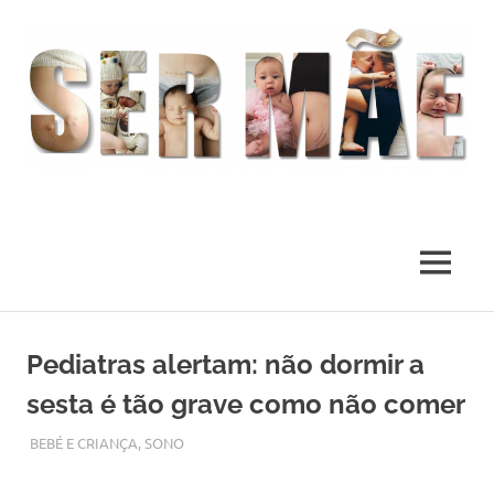
O
melhor
presente
MENU
deste
Mundo
Skip
to
Pediatras alertam: não dormir a
content
sesta é tão grave como não comer
SETEMBRO 26, 2017
ADMIN
BEBÉ E CRIANÇA
,
SONO