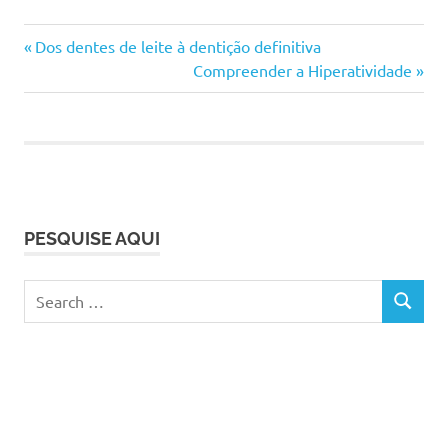
alteração
Previous
Navegação
Dos dentes de leite à dentição definitiva
comportamento
Post:
Next
Compreender a Hiperatividade
de
alterações
Post:
de humor
artigos
criança
dormir
importância
problemas
PESQUISE AQUI
problemas
cognitivos
Search
sesta
SEARCH
for: