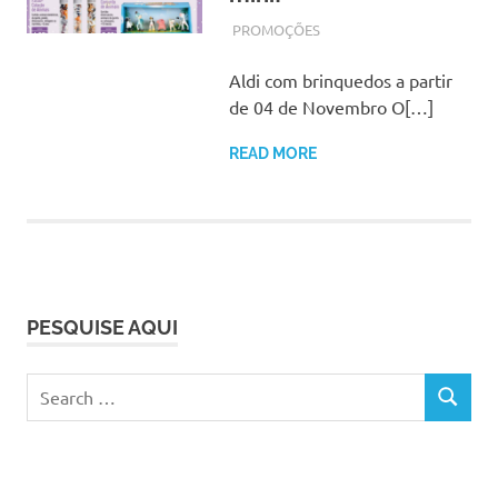
OUTUBRO 25, 2017
ADMIN
PROMOÇÕES
Aldi com brinquedos a partir
de 04 de Novembro O[…]
READ MORE
PESQUISE AQUI
Search
SEARCH
for: