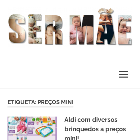
O
melhor
presente
MENU
deste
Mundo
Skip
to
ETIQUETA:
PREÇOS MINI
content
Aldi com diversos
brinquedos a preços
mini!