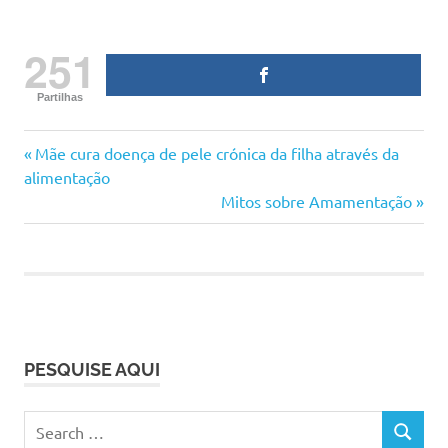
251
Partilhas
aldi
Previous
Navegação
Mãe cura doença de pele crónica da filha através da
brinquedos
Post:
alimentação
de
Next
Mitos sobre Amamentação
brinquedos
Post:
baratos
artigos
natal
preços
mini
promoções
promos
PESQUISE AQUI
Search
SEARCH
for: