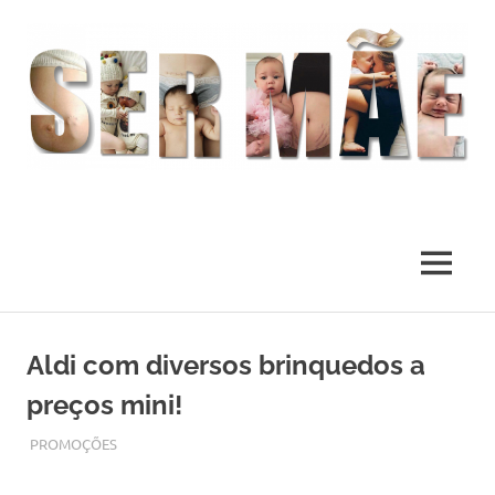
O
melhor
presente
MENU
deste
Mundo
Skip
to
Aldi com diversos brinquedos a
content
preços mini!
OUTUBRO 25, 2017
ADMIN
PROMOÇÕES