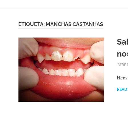
Skip
to
content
ETIQUETA:
MANCHAS CASTANHAS
Sa
no
SETEM
ADMI
BEBÉ 
Nem s
READ