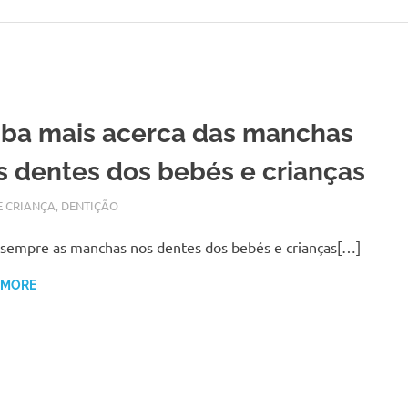
iba mais acerca das manchas
s dentes dos bebés e crianças
BRO 28, 2017
N
E CRIANÇA
,
DENTIÇÃO
empre as manchas nos dentes dos bebés e crianças[…]
 MORE