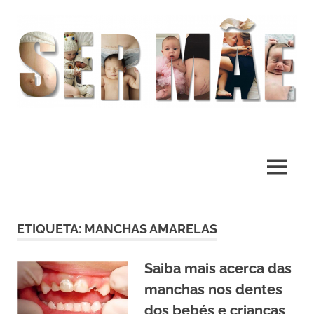
O
melhor
presente
MENU
deste
Mundo
Skip
to
ETIQUETA:
MANCHAS AMARELAS
content
Saiba mais acerca das
manchas nos dentes
dos bebés e crianças