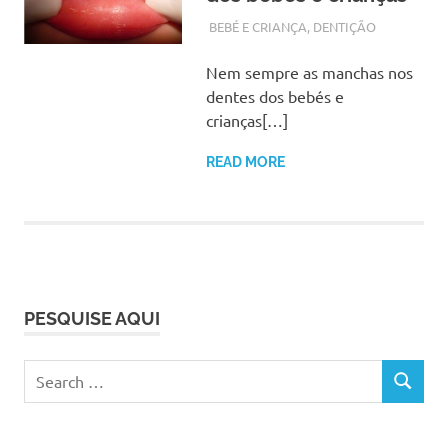
SETEMBRO 28, 2017
ADMIN
BEBÉ E CRIANÇA
,
DENTIÇÃO
Nem sempre as manchas nos
dentes dos bebés e
crianças[…]
READ MORE
PESQUISE AQUI
Search
SEARCH
for: