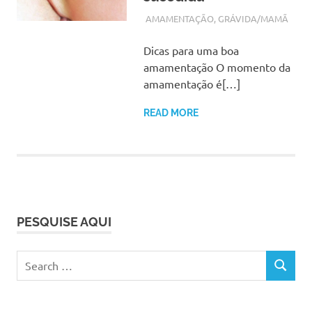
SETEMBRO 28, 2017
ADMIN
AMAMENTAÇÃO
,
GRÁVIDA/MAMÃ
Dicas para uma boa
amamentação O momento da
amamentação é[…]
READ MORE
PESQUISE AQUI
Search
SEARCH
for: