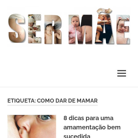
O
melhor
presente
MENU
deste
Mundo
Skip
to
ETIQUETA:
COMO DAR DE MAMAR
content
8 dicas para uma
amamentação bem
sucedida