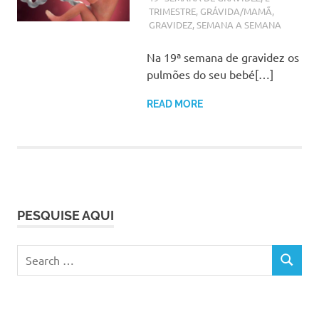
TRIMESTRE
,
GRÁVIDA/MAMÃ
,
GRAVIDEZ
,
SEMANA A SEMANA
Na 19ª semana de gravidez os
pulmões do seu bebé[…]
READ MORE
PESQUISE AQUI
Search
SEARCH
for: