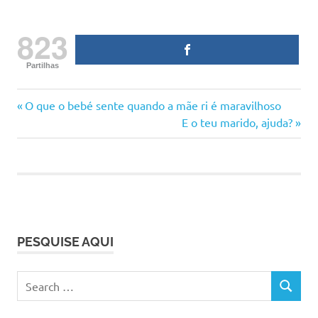
823
Partilhas
amamentação
Previous
Navegação
O que o bebé sente quando a mãe ri é maravilhoso
amamentar
Post:
Next
E o teu marido, ajuda?
de
Post:
maternidade
ser
artigos
mãe
sobre
amamentação
tudo sobre
PESQUISE AQUI
amamentação
Search
SEARCH
for: