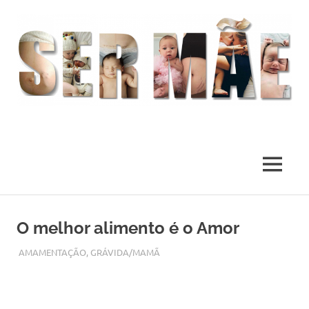
O
melhor
presente
MENU
deste
Mundo
Skip
to
O melhor alimento é o Amor
content
ABRIL 28, 2018
ADMIN
AMAMENTAÇÃO
,
GRÁVIDA/MAMÃ