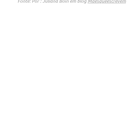
Fonte: Por : Juliana Boin em blog
Mãesqueescrevem