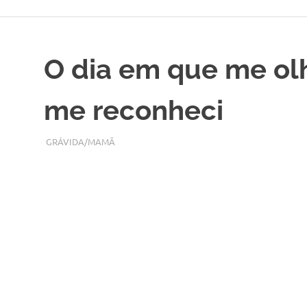
Skip
to
content
O dia em que me olh
me reconheci
SETEMBRO 19, 2018
ADMIN
GRÁVIDA/MAMÃ