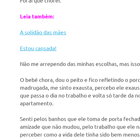
Foi aí que chorei.
Leia também:
A solidão das mães
Estou cansada!
Não me arrependo das minhas escolhas, mas isso 
O bebê chora, dou o peito e fico refletindo o po
madrugada, me sinto exausta, percebo ele exau
que passa o dia no trabalho e volta só tarde da 
apartamento.
Senti pelos banhos que ele toma de porta fechad
amizade que não mudou, pelo trabalho que ele n
perceber como a vida dele tinha sido bem menos