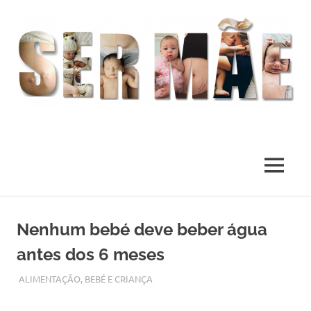
O
melhor
presente
MENU
deste
Mundo
Skip
to
Nenhum bebé deve beber água
content
antes dos 6 meses
OUTUBRO 12, 2017
ADMIN
ALIMENTAÇÃO
,
BEBÉ E CRIANÇA