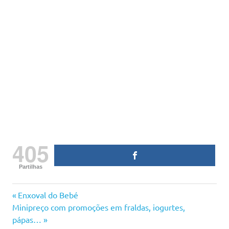
405
Partilhas
6
Previous
Navegação
Enxoval do Bebé
meses
Next
Post:
Minipreço com promoções em fraldas, iogurtes,
de
água
Post:
pápas…