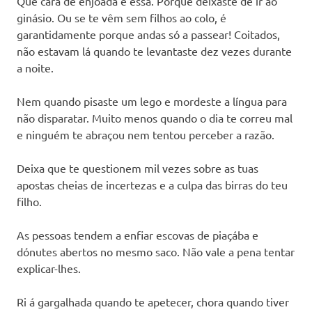
Que cara de enjoada é essa. Porque deixaste de ir ao
ginásio. Ou se te vêm sem filhos ao colo, é
garantidamente porque andas só a passear! Coitados,
não estavam lá quando te levantaste dez vezes durante
a noite.
Nem quando pisaste um lego e mordeste a língua para
não disparatar. Muito menos quando o dia te correu mal
e ninguém te abraçou nem tentou perceber a razão.
Deixa que te questionem mil vezes sobre as tuas
apostas cheias de incertezas e a culpa das birras do teu
filho.
As pessoas tendem a enfiar escovas de piaçába e
dónutes abertos no mesmo saco. Não vale a pena tentar
explicar-lhes.
Ri á gargalhada quando te apetecer, chora quando tiver