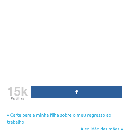
15k
Partilhas
cansaço
Previous
Navegação
Carta para a minha filha sobre o meu regresso ao
cansada
Post:
trabalho
de
Next
A solidão das mães
mãe