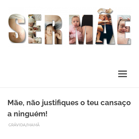
O
melhor
presente
MENU
deste
Mundo
Skip
to
Mãe, não justifiques o teu cansaço
content
a ninguém!
ABRIL 15, 2018
ADMIN
GRÁVIDA/MAMÃ