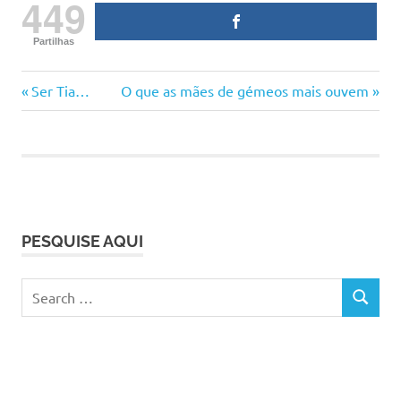
449
Partilhas
castigo
Previous
Next
Navegação
Ser Tia…
O que as mães de gémeos mais ouvem
educação
Post:
Post:
de
educar
maternidade
artigos
ser
mãe
PESQUISE AQUI
Search
SEARCH
for: