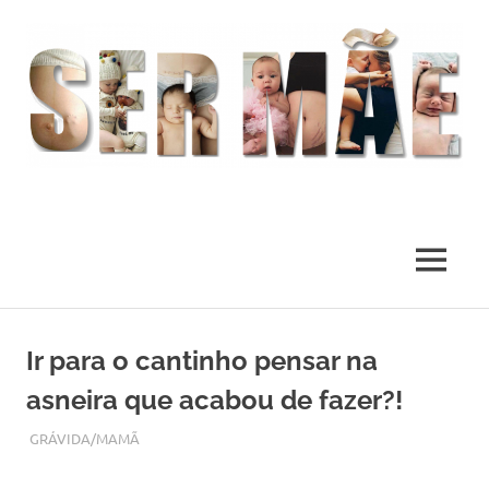
O
melhor
presente
MENU
deste
Mundo
Skip
to
Ir para o cantinho pensar na
content
asneira que acabou de fazer?!
MAIO 17, 2018
ADMIN
GRÁVIDA/MAMÃ