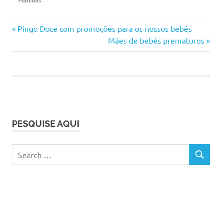
Partilhas
bebé
Previous
Navegação
Pingo Doce com promoções para os nossos bebés
continente
Post:
Next
Mães de bebés prematuros
de
Post:
dodot
fraldas
artigos
fraldas
em
promoção
promoções
PESQUISE AQUI
promos
toalhitas
Search
SEARCH
for: