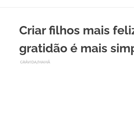
Skip
to
content
Criar filhos mais fe
gratidão é mais sim
JANEIRO 15, 2018
ADMIN
GRÁVIDA/MAMÃ