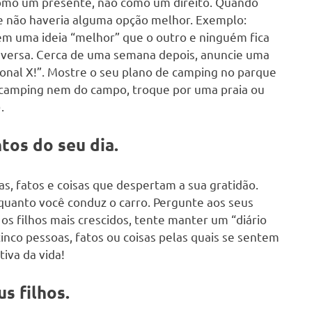
 como um presente, não como um direito. Quando
 não haveria alguma opção melhor. Exemplo:
tem uma ideia “melhor” que o outro e ninguém fica
nversa. Cerca de uma semana depois, anuncie uma
onal X!”. Mostre o seu plano de camping no parque
e camping nem do campo, troque por uma praia ou
.
tos do seu dia.
as, fatos e coisas que despertam a sua gratidão.
nquanto você conduz o carro. Pergunte aos seus
a os filhos mais crescidos, tente manter um “diário
inco pessoas, fatos ou coisas pelas quais se sentem
iva da vida!
us filhos.