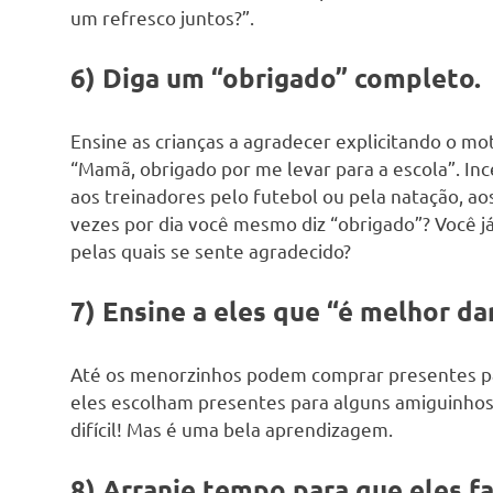
um refresco juntos?”.
6) Diga um “obrigado” completo.
Ensine as crianças a agradecer explicitando o mot
“Mamã, obrigado por me levar para a escola”. Inc
aos treinadores pelo futebol ou pela natação, a
vezes por dia você mesmo diz “obrigado”? Você já d
pelas quais se sente agradecido?
7) Ensine a eles que “é melhor da
Até os menorzinhos podem comprar presentes par
eles escolham presentes para alguns amiguinho
difícil! Mas é uma bela aprendizagem.
8) Arranje tempo para que eles f