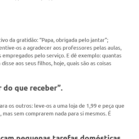
ivo da gratidão: “Papa, obrigada pelo jantar”;
entive-os a agradecer aos professores pelas aulas,
os empregados pelo serviço. E dê exemplo: quantas
isse aos seus filhos, hoje, quais são as coisas
r do que receber”.
a os outros: leve-os a uma loja de 1,99 e peça que
s, mas sem comprarem nada para si mesmos. É
açam pequenas tarefas domésticas.