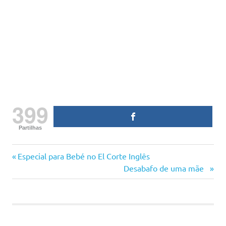
399
Partilhas
criança
Previous
Navegação
Especial para Bebé no El Corte Inglês
aos
Post:
Next
Desabafo de uma mãe
gritos
de
Post:
educação
artigos
educar
mãe