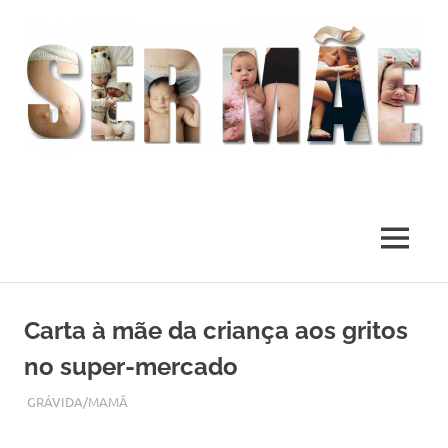
O
melhor
presente
MENU
deste
Mundo
Skip
to
Carta à mãe da criança aos gritos
content
no super-mercado
JANEIRO 24, 2018
ADMIN
GRÁVIDA/MAMÃ