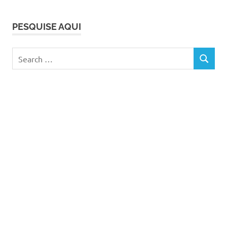
maternidade
ser
PESQUISE AQUI
mãe
Search
SEARCH
for: