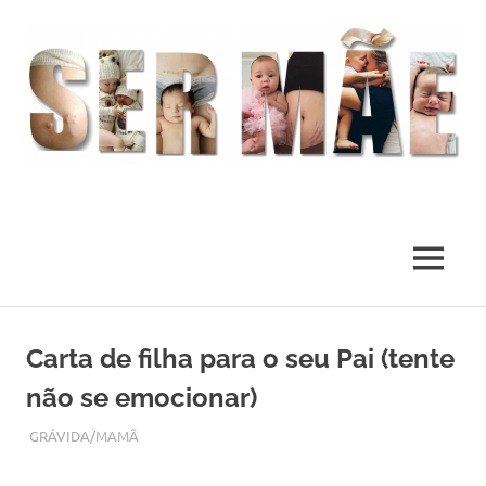
O
melhor
presente
MENU
deste
Mundo
Skip
to
Carta de filha para o seu Pai (tente
content
não se emocionar)
MARÇO 16, 2018
ADMIN
GRÁVIDA/MAMÃ