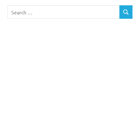
Search
SEARCH
for: