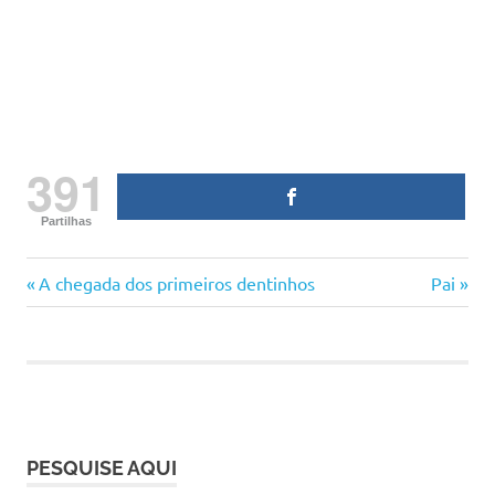
391
Partilhas
carta
Previous
Next
Navegação
A chegada dos primeiros dentinhos
Pai
carta
Post:
Post:
de
filha
para
artigos
pai
dia
do
pai
PESQUISE AQUI
pai