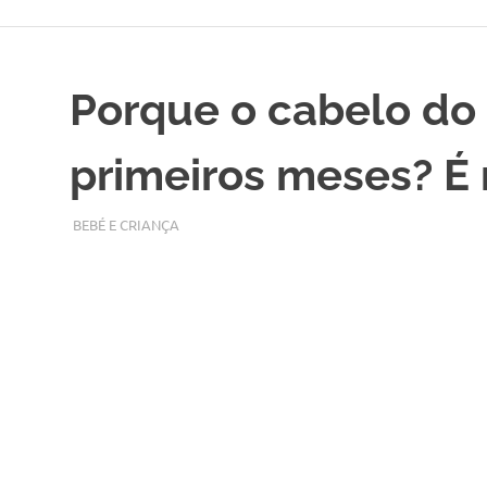
Skip
to
content
Porque o cabelo do 
primeiros meses? É
NOVEMBRO 10, 2017
ADMIN
BEBÉ E CRIANÇA