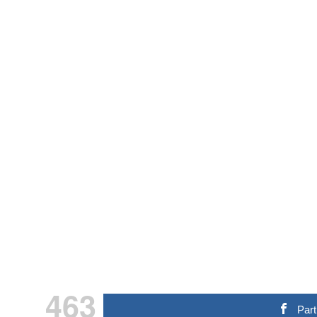
463
Par