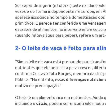
Ser capaz de ingerir (e tolerar) leite na idade ad
vezes e de forma independente na Europa, em Áf
aparece associada no tempo à domesticação dos 
primitivos. E
parece ter conferido uma vantagem
escassez de alimentos, no intervalo entre cultur
(quando faltava água para beber), refere um arti
2- O leite de vaca é feito para al
“Sim, o leite de vaca está preparado para transf
nutrientes que ele necessita para crescer, diferi
confirma Gustavo Tato Borges, membro da direçã
Pública. “No entanto, essas
diferenças nutricion
motivo de preocupação.”
O leite é um alimento rico em nutrientes. Ainda 
incluindo o
, podem ser encontrados noutros
cálcio