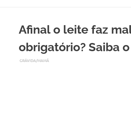
Skip
to
content
Afinal o leite faz m
obrigatório? Saiba o
JANEIRO 30, 2018
ADMIN
GRÁVIDA/MAMÃ