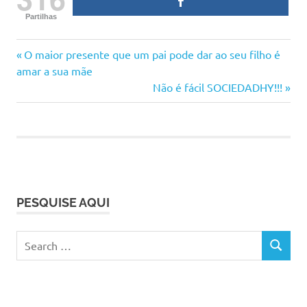
Partilhas
criança
Previous
Navegação
O maior presente que um pai pode dar ao seu filho é
mãe
Post:
amar a sua mãe
de
Next
Não é fácil SOCIEDADHY!!!
Post:
artigos
PESQUISE AQUI
Search
SEARCH
for: