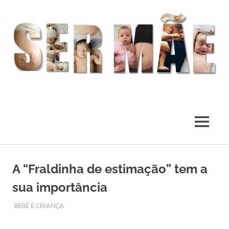
O
melhor
presente
MENU
deste
Mundo
Skip
to
A “Fraldinha de estimação” tem a
content
sua importância
JANEIRO 26, 2019
ADMIN
BEBÉ E CRIANÇA