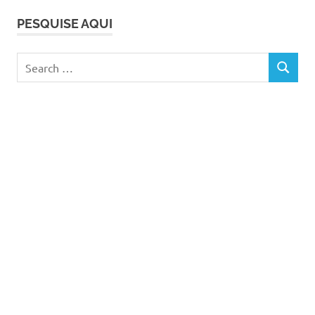
reviver
PESQUISE AQUI
ser
avó
Search
SEARCH
for: