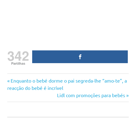
342
Partilhas
amor
Previous
Navegação
Enquanto o bebé dorme o pai segreda-lhe “amo-te”, a
avó
Post:
reacção do bebé é incrível
de
Next
Lidl com promoções para bebés
mãe
Post:
mãe
artigos
outra
vez
netos
recordar