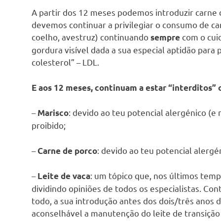
A partir dos 12 meses podemos introduzir carne 
devemos continuar a privilegiar o consumo de car
coelho, avestruz) continuando
com o cuid
sempre
gordura visível dada a sua especial aptidão par
colesterol” – LDL.
E aos 12 meses, continuam a estar “interditos” 
–
: devido ao teu potencial alergénico (e
Marisco
proibido;
–
: devido ao teu potencial alergé
Carne de porco
–
: um tópico que, nos últimos te
Leite de vaca
dividindo opiniões de todos os especialistas. Con
todo, a sua introdução antes dos dois/três anos 
aconselhável a manutenção do leite de transição 