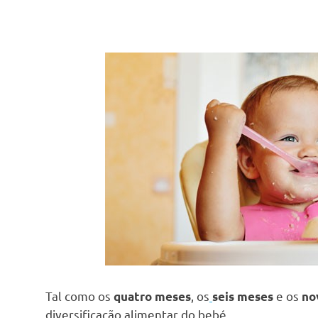
Tal como os
, os
e os
quatro meses
seis meses
no
diversificação alimentar do bebé.