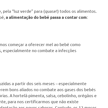
 pela “luz verde” para (quase!) todos os alimentos.
ebé,
:
a alimentação do bebé passa a contar com
mos começar a oferecer mel ao bebé como
s, especialmente no combate a infecções
zidas a partir dos seis meses – especialmente
erem bons aliados no combate aos gases dos bebés
rias. A hortelã-pimenta, salsa, cebolinho, orégãos e
e, para nos certificarmos que não existe
daptação aos novos sabores. Contudo, os 12 meses