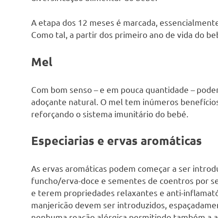
A etapa dos 12 meses é marcada, essencialmente,
Como tal, a partir dos primeiro ano de vida do b
Mel
Com bom senso – e em pouca quantidade – pode
adoçante natural. O mel tem inúmeros benefício
reforçando o sistema imunitário do bebé.
Especiarias e ervas aromáticas
As ervas aromáticas podem começar a ser introdu
funcho/erva-doce e sementes de coentros por s
e terem propriedades relaxantes e anti-inflamató
manjericão devem ser introduzidos, espaçadament
nenhuma reação alérgica permitindo também a a