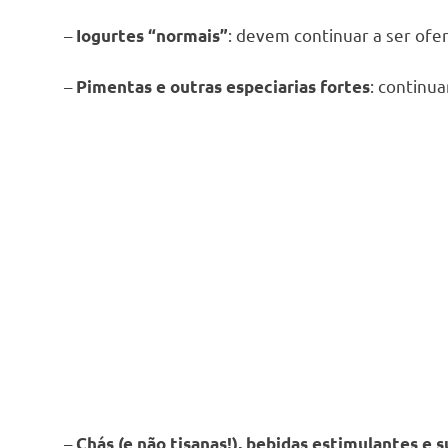
–
: devem continuar a ser ofe
Iogurtes “normais”
–
: continu
Pimentas e outras especiarias fortes
–
Chás (e não tisanas!), bebidas estimulantes e 