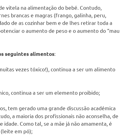
de vitela na alimentação do bebé. Contudo,
nes brancas e magras (frango, galinha, peru,
ado de as cozinhar bem e de lhes retirar toda a
a potenciar o aumento de peso e o aumento do “mau
:
os seguintes alimentos
 muitas vezes tóxico!), continua a ser um alimento
nico, continua a ser um elemento proibido;
mpos, tem gerado uma grande discussão académica
tudo, a maioria dos profissionais não aconselha, de
de idade. Como tal, se a mãe já não amamenta, é
(leite em pó);