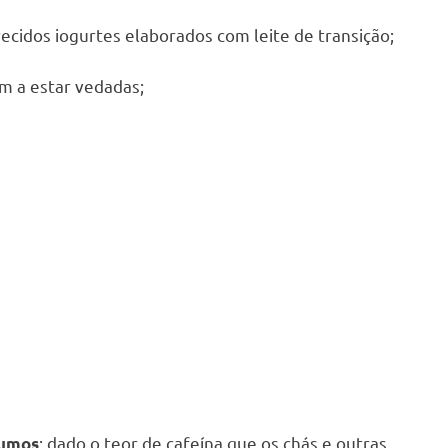
recidos iogurtes elaborados com leite de transição;
am a estar vedadas;
: dado o teor de cafeína que os chás e outras
sumos