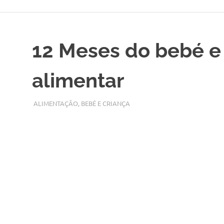
Skip
to
content
12 Meses do bebé e 
alimentar
SETEMBRO 19, 2017
ADMIN
ALIMENTAÇÃO
,
BEBÉ E CRIANÇA