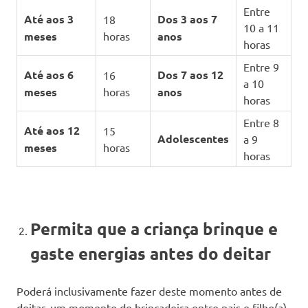
Entre
Até aos 3
Dos 3 aos 7
18
10 a 11
meses
horas
anos
horas
Entre 9
Até aos 6
Dos 7 aos 12
16
a 10
meses
horas
anos
horas
Entre 8
Até aos 12
15
Adolescentes
a 9
meses
horas
horas
Permita que a criança brinque e
gaste energias antes do deitar
Poderá inclusivamente fazer deste momento antes de
deitar, um momento de brincadeira entre pais e filho(a),