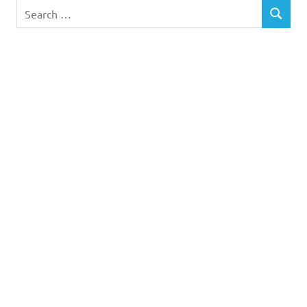
tempo
Search
de
SEARCH
for:
sono