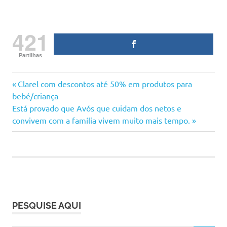
421
Partilhas
bebé
Previous
Navegação
Clarel com descontos até 50% em produtos para
criança
Post:
bebé/criança
de
Next
Está provado que Avós que cuidam dos netos e
dicas
Post:
convivem com a família vivem muito mais tempo.
dicas
artigos
para
mães
pais
sono
sono
da
PESQUISE AQUI
criança