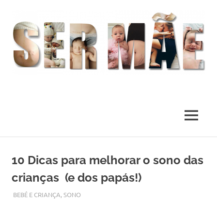
O
melhor
presente
MENU
deste
Mundo
Skip
to
10 Dicas para melhorar o sono das
content
crianças (e dos papás!)
OUTUBRO 19, 2017
ADMIN
BEBÉ E CRIANÇA
,
SONO