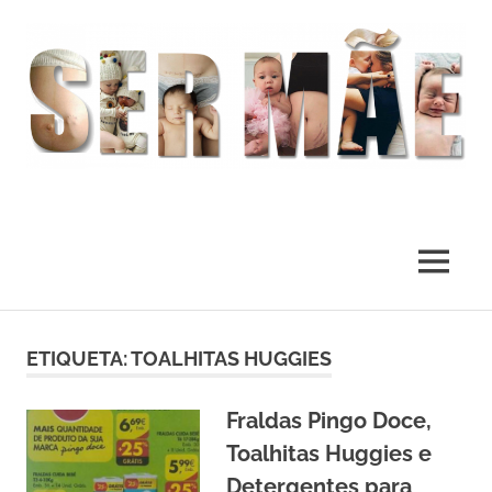
O
melhor
presente
MENU
deste
Mundo
Skip
to
ETIQUETA:
TOALHITAS HUGGIES
content
Fraldas Pingo Doce,
Toalhitas Huggies e
Detergentes para