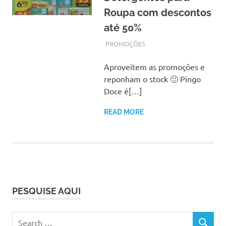
Roupa com descontos
até 50%
OUTUBRO 9, 2017
ADMIN
PROMOÇÕES
Aproveitem as promoções e
reponham o stock 🙂 Pingo
Doce é[…]
READ MORE
PESQUISE AQUI
Search