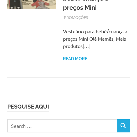
preços Mini
OUTUBRO 25, 2017
ADMIN
PROMOÇÕES
Vestuário para bebé/criança a
preços Mini Olá Mamãs, Mais
produtos[…]
READ MORE
PESQUISE AQUI
Search
SEARCH
for: