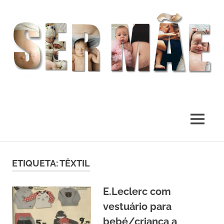
O
melhor
presente
MENU
deste
Mundo
Skip
to
ETIQUETA:
TÊXTIL
content
E.Leclerc com
vestuário para
bebé/criança a