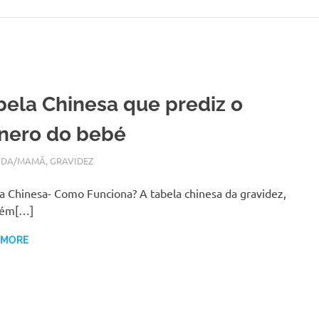
bela Chinesa que prediz o
nero do bebé
BRO 25, 2017
N
IDA/MAMÃ
,
GRAVIDEZ
a Chinesa- Como Funciona? A tabela chinesa da gravidez,
ém[…]
 MORE