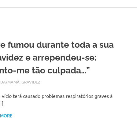
e fumou durante toda a sua
avidez e arrependeu-se:
into-me tão culpada…”
RO 4, 2017
N
IDA/MAMÃ
,
GRAVIDEZ
 vício terá causado problemas respiratórios graves à
…]
 MORE