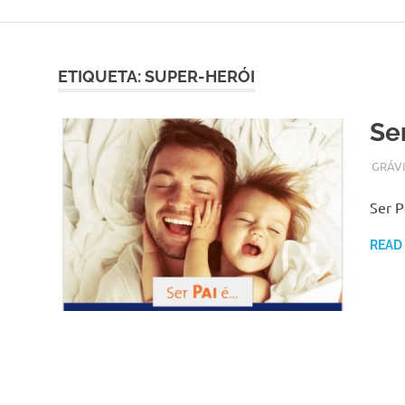
Skip
to
content
ETIQUETA:
SUPER-HERÓI
Se
OUTUB
ADMI
GRÁV
Ser P
READ