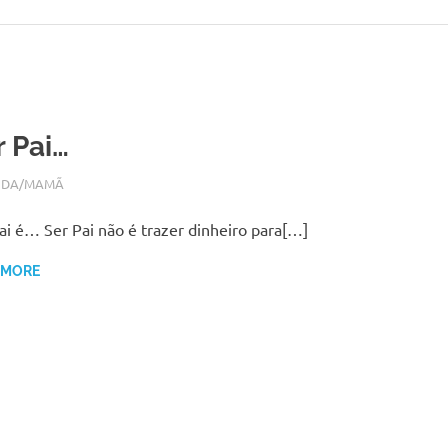
r Pai…
RO 4, 2017
N
IDA/MAMÃ
ai é… Ser Pai não é trazer dinheiro para[…]
 MORE