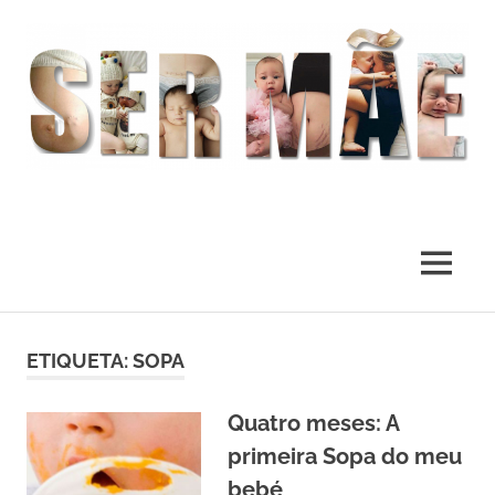
O
melhor
presente
MENU
deste
Mundo
Skip
to
ETIQUETA:
SOPA
content
Quatro meses: A
primeira Sopa do meu
bebé