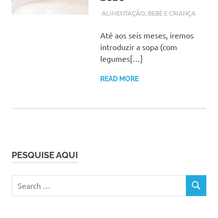
SETEMBRO 19, 2017
ADMIN
ALIMENTAÇÃO
,
BEBÉ E CRIANÇA
Até aos seis meses, iremos
introduzir a sopa (com
legumes[…]
READ MORE
PESQUISE AQUI
Search
SEARCH
for: