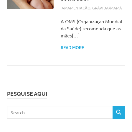
OUTUBRO 15, 2017
ADMIN
AMAMENTAÇÃO
,
GRÁVIDA/MAMÃ
A OMS (Organização Mundial
da Saúde) recomenda que as
mães[…]
READ MORE
PESQUISE AQUI
Search
SEARCH
for: