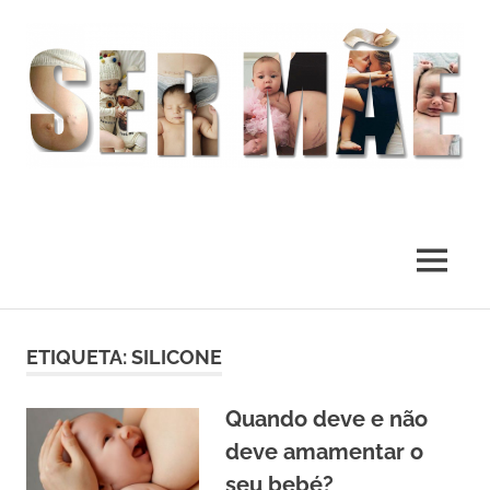
O
melhor
presente
MENU
deste
Mundo
Skip
to
ETIQUETA:
SILICONE
content
Quando deve e não
deve amamentar o
seu bebé?