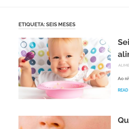
Skip
to
content
ETIQUETA:
SEIS MESES
Se
al
SETEM
ADMI
ALIM
Ao ní
READ
Qu