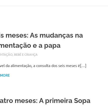
is meses: As mudanças na
imentação e a papa
BRO 19, 2017
N
ENTAÇÃO
,
BEBÉ E CRIANÇA
vel da alimentação, a consulta dos seis meses é[…]
 MORE
atro meses: A primeira Sopa