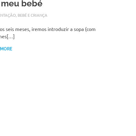
 meu bebé
BRO 19, 2017
N
ENTAÇÃO
,
BEBÉ E CRIANÇA
os seis meses, iremos introduzir a sopa (com
mes[…]
 MORE