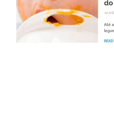
do
SETEM
ADMI
ALIM
Até a
legu
READ